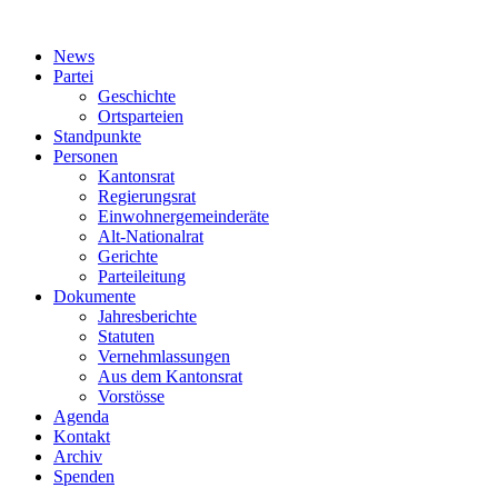
News
Partei
Geschichte
Ortsparteien
Standpunkte
Personen
Kantonsrat
Regierungsrat
Einwohnergemeinderäte
Alt-Nationalrat
Gerichte
Parteileitung
Dokumente
Jahresberichte
Statuten
Vernehmlassungen
Aus dem Kantonsrat
Vorstösse
Agenda
Kontakt
Archiv
Spenden