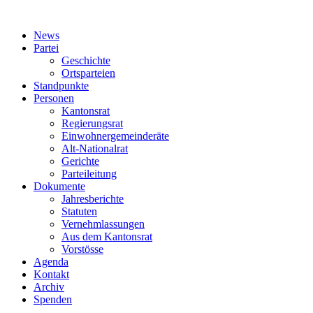
News
Partei
Geschichte
Ortsparteien
Standpunkte
Personen
Kantonsrat
Regierungsrat
Einwohnergemeinderäte
Alt-Nationalrat
Gerichte
Parteileitung
Dokumente
Jahresberichte
Statuten
Vernehmlassungen
Aus dem Kantonsrat
Vorstösse
Agenda
Kontakt
Archiv
Spenden