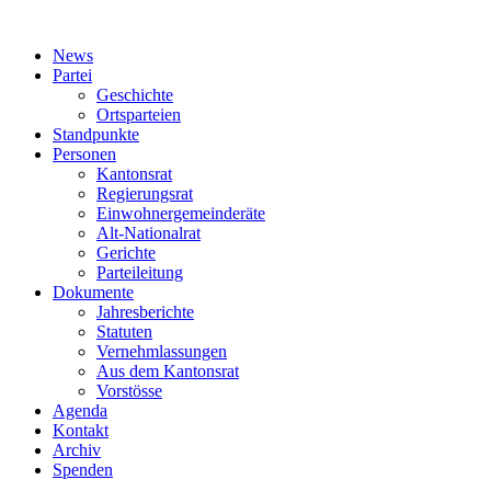
News
Partei
Geschichte
Ortsparteien
Standpunkte
Personen
Kantonsrat
Regierungsrat
Einwohnergemeinderäte
Alt-Nationalrat
Gerichte
Parteileitung
Dokumente
Jahresberichte
Statuten
Vernehmlassungen
Aus dem Kantonsrat
Vorstösse
Agenda
Kontakt
Archiv
Spenden