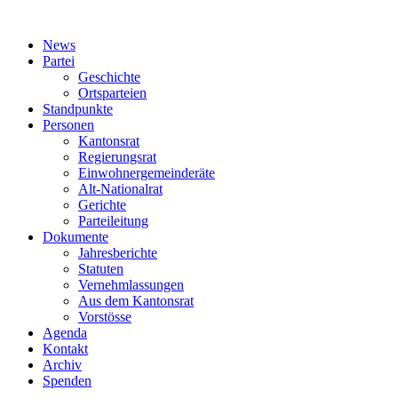
News
Partei
Geschichte
Ortsparteien
Standpunkte
Personen
Kantonsrat
Regierungsrat
Einwohnergemeinderäte
Alt-Nationalrat
Gerichte
Parteileitung
Dokumente
Jahresberichte
Statuten
Vernehmlassungen
Aus dem Kantonsrat
Vorstösse
Agenda
Kontakt
Archiv
Spenden