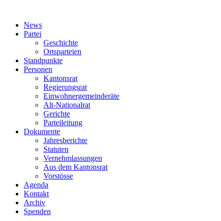
News
Partei
Geschichte
Ortsparteien
Standpunkte
Personen
Kantonsrat
Regierungsrat
Einwohnergemeinderäte
Alt-Nationalrat
Gerichte
Parteileitung
Dokumente
Jahresberichte
Statuten
Vernehmlassungen
Aus dem Kantonsrat
Vorstösse
Agenda
Kontakt
Archiv
Spenden