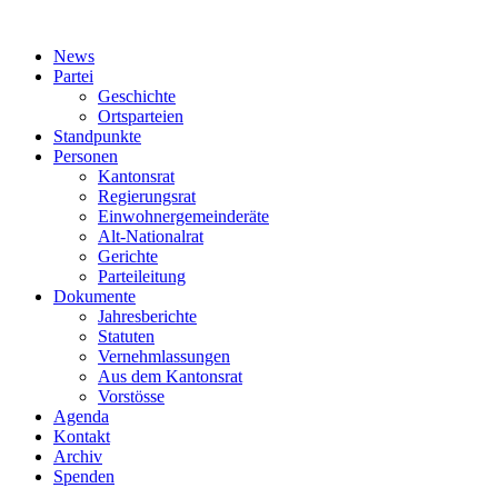
News
Partei
Geschichte
Ortsparteien
Standpunkte
Personen
Kantonsrat
Regierungsrat
Einwohnergemeinderäte
Alt-Nationalrat
Gerichte
Parteileitung
Dokumente
Jahresberichte
Statuten
Vernehmlassungen
Aus dem Kantonsrat
Vorstösse
Agenda
Kontakt
Archiv
Spenden