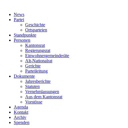
News
Partei
Geschichte
Ortsparteien
Standpunkte
Personen
Kantonsrat
Regierungsrat
Einwohnergemeinderäte
Alt-Nationalrat
Gerichte
Parteileitung
Dokumente
Jahresberichte
Statuten
Vernehmlassungen
Aus dem Kantonsrat
Vorstösse
Agenda
Kontakt
Archiv
Spenden