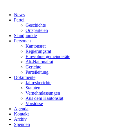
News
Partei
Geschichte
Ortsparteien
Standpunkte
Personen
Kantonsrat
Regierungsrat
Einwohnergemeinderäte
Alt-Nationalrat
Gerichte
Parteileitung
Dokumente
Jahresberichte
Statuten
Vernehmlassungen
Aus dem Kantonsrat
Vorstösse
Agenda
Kontakt
Archiv
Spenden