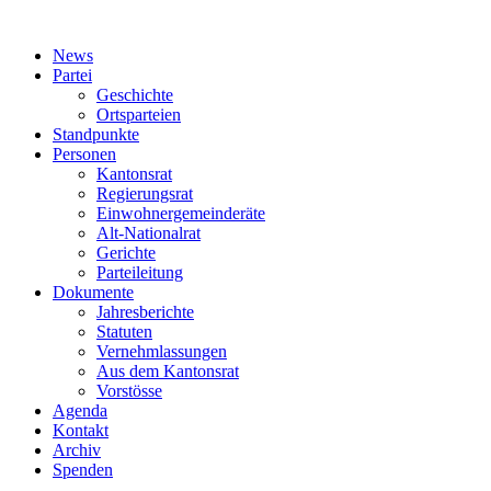
News
Partei
Geschichte
Ortsparteien
Standpunkte
Personen
Kantonsrat
Regierungsrat
Einwohnergemeinderäte
Alt-Nationalrat
Gerichte
Parteileitung
Dokumente
Jahresberichte
Statuten
Vernehmlassungen
Aus dem Kantonsrat
Vorstösse
Agenda
Kontakt
Archiv
Spenden