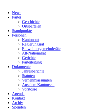
News
Partei
Geschichte
Ortsparteien
Standpunkte
Personen
Kantonsrat
Regierungsrat
Einwohnergemeinderäte
Alt-Nationalrat
Gerichte
Parteileitung
Dokumente
Jahresberichte
Statuten
Vernehmlassungen
Aus dem Kantonsrat
Vorstösse
Agenda
Kontakt
Archiv
Spenden