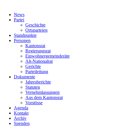
News
Partei
Geschichte
Ortsparteien
Standpunkte
Personen
Kantonsrat
Regierungsrat
Einwohnergemeinderäte
Alt-Nationalrat
Gerichte
Parteileitung
Dokumente
Jahresberichte
Statuten
Vernehmlassungen
Aus dem Kantonsrat
Vorstösse
Agenda
Kontakt
Archiv
Spenden